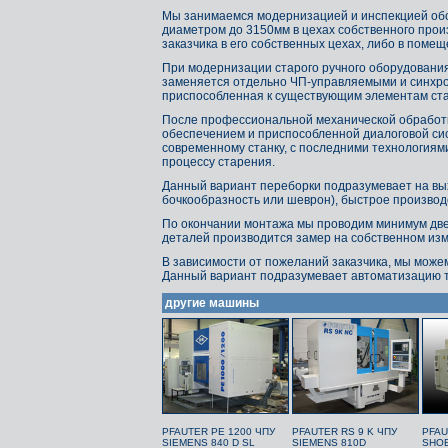
Мы занимаемся модернизацией и инспекцией обо
диаметром до 3150мм в цехах собственного прои
заказчика в его собственных цехах, либо в поме
При модернизации старого ручного оборудовани
заменяется отдельно ЧП-управляемыми и синхро
приспособленная к существующим элементам ста
После профессиональной механической обработ
обеспечением и приспособленной диалоговой сис
современному станку, с последними технологиям
процессу старения.
Данный вариант переборки подразумевает на вых
бочкообразность или шеврон), быстрое производ
По окончании монтажа мы проводим минимум две п
деталей производится замер на собственном изм
В зависимости от пожеланий заказчика, мы мож
Данный вариант подразумевает автоматизацию тр
другие машины
PFAUTER PE 1200 ЧПУ
PFAUTER RS 9 K ЧПУ
PFAU
SIEMENS 840 D SL
SIEMENS 810D
SHOB