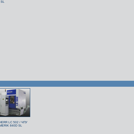
 SL
HERR LC 502 / ЧПУ
MERIK 840D SL