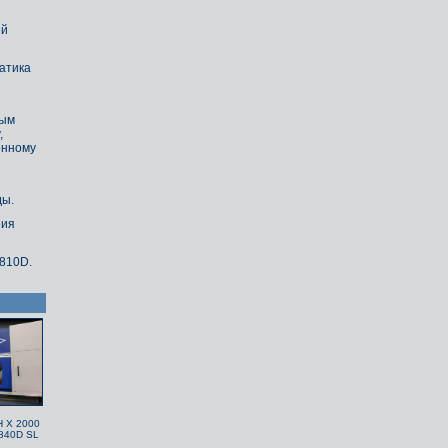
ей
атика
ным
,
енному
ды.
ния
810D.
H X 2000
840D SL