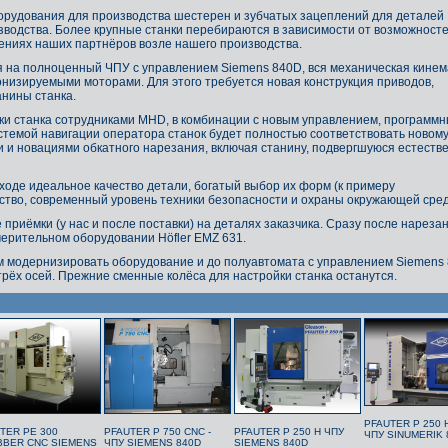
рудования для производства шестерен и зубчатых зацеплений для деталей
зводства. Более крупные станки перебираются в зависимости от возможност
щениях наших партнёров возле нашего производства.
я на полноценный ЧПУ с управлением
Siemens 840D,
вся механическая кинем
низируемыми моторами. Для этого требуется новая конструкция приводов,
нины станка.
ки станка сотрудниками
MHD,
в комбинации с новым управлением, программ
темой навигации оператора станок будет полностью соответствовать новому
и и новациями обкатного нарезания, включая станину, подвергшуюся естеств
оде идеальное качество детали, богатый выбор их форм (к примеру
ство, современный уровень техники безопасности и охраны окружающей сре
риёмки (у нас и после поставки) на деталях заказчика. Сразу после нареза
ерительном оборудовании Höfler EMZ 631.
ем модернизировать оборудование и до полуавтомата с управлением
Siemens 
ёх осей. Прежние сменные колёса для настройки станка останутся.
PFAUTER P 250 
TER PE 300
PFAUTER P 750 CNC -
PFAUTER P 250 H ЧПУ
ЧПУ SINUMERIK 
BER CNC SIEMENS
ЧПУ SIEMENS 840D
SIEMENS 840D