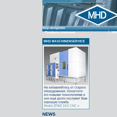
Skip navigation
Профиль компании
MHD
MHD MASCHINENSERVICE
Не избавляйтесь от старого
оборудования. Оснастите
его новыми технологиями и
оно ещё долго послужит Вам
хорошую службу.
Modul ZFWZ 10/1 CNC »
NEWS